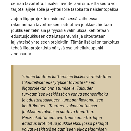
seuran tavoitetta. Lisäksi tavoitellaan sitä, että seura voi
tarjota lajiyleisölle ja -yhteisölle tasokasta naislentopalloa.
Jujun liigaprojektin ensimmäisessä vaiheessa
rakennetaan tavoitteeseen sitoutuva joukkue, hiotaan
joukkueen teknisiä ja fyysisiä valmiuksia, kehitetään
edustusjoukkueen ottelutapahtumia ja sitoutetaan
lajiyhteisö yhteiseen projektiin. Tämän lisäksi on tarkoitus
tehdä liigaprojektista näkyvä osa urheilukaupunki
Joensuuta.
Ytimen kuntoon laittamisen lisäksi varmistetaan
taloudelliset edellytykset tavoitteellisen
liigaprojektin onnistumiselle. Talouden
turvaamisen keskiössä on vahva sponsorihaku
ja edustusjoukkueen kumppanikokemuksen
kehittäminen. ”Kauteen valmistautuessa
joukkueen talous on saatava turvattua.
Henkilökohtainen tavoitteeni on, että Jujun
edustus profiloituu joukkueeksi, jossa pelaajat
voivat keskittyä pelaamiseen eikä pelaamisen