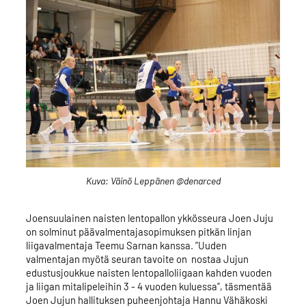
Kuva: Väinö Leppänen @denarced
Joensuulainen naisten lentopallon ykkösseura Joen Juju
on solminut päävalmentajasopimuksen pitkän linjan
liigavalmentaja Teemu Sarnan kanssa. ”Uuden
valmentajan myötä seuran tavoite on nostaa Jujun
edustusjoukkue naisten lentopalloliigaan kahden vuoden
ja liigan mitalipeleihin 3 - 4 vuoden kuluessa”, täsmentää
Joen Jujun hallituksen puheenjohtaja Hannu Vähäkoski