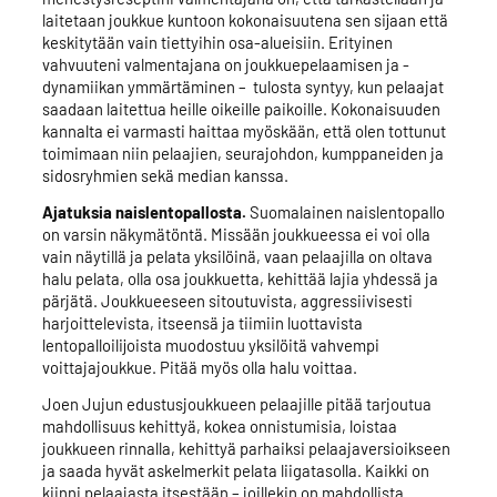
laitetaan joukkue kuntoon kokonaisuutena sen sijaan että
keskitytään vain tiettyihin osa-alueisiin. Erityinen
vahvuuteni valmentajana on joukkuepelaamisen ja -
dynamiikan ymmärtäminen – tulosta syntyy, kun pelaajat
saadaan laitettua heille oikeille paikoille. Kokonaisuuden
kannalta ei varmasti haittaa myöskään, että olen tottunut
toimimaan niin pelaajien, seurajohdon, kumppaneiden ja
sidosryhmien sekä median kanssa.
Ajatuksia naislentopallosta.
Suomalainen naislentopallo
on varsin näkymätöntä. Missään joukkueessa ei voi olla
vain näytillä ja pelata yksilöinä, vaan pelaajilla on oltava
halu pelata, olla osa joukkuetta, kehittää lajia yhdessä ja
pärjätä. Joukkueeseen sitoutuvista, aggressiivisesti
harjoittelevista, itseensä ja tiimiin luottavista
lentopalloilijoista muodostuu yksilöitä vahvempi
voittajajoukkue. Pitää myös olla halu voittaa.
Joen Jujun edustusjoukkueen pelaajille pitää tarjoutua
mahdollisuus kehittyä, kokea onnistumisia, loistaa
joukkueen rinnalla, kehittyä parhaiksi pelaajaversioikseen
ja saada hyvät askelmerkit pelata liigatasolla. Kaikki on
kiinni pelaajasta itsestään – joillekin on mahdollista