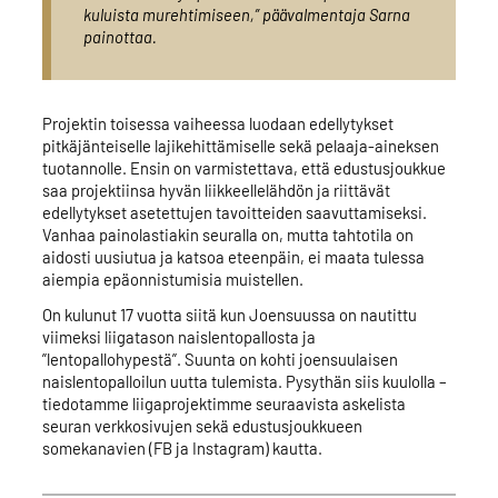
kuluista murehtimiseen,” päävalmentaja Sarna
painottaa.
Projektin toisessa vaiheessa luodaan edellytykset
pitkäjänteiselle lajikehittämiselle sekä pelaaja-aineksen
tuotannolle. Ensin on varmistettava, että edustusjoukkue
saa projektiinsa hyvän liikkeellelähdön ja riittävät
edellytykset asetettujen tavoitteiden saavuttamiseksi.
Vanhaa painolastiakin seuralla on, mutta tahtotila on
aidosti uusiutua ja katsoa eteenpäin, ei maata tulessa
aiempia epäonnistumisia muistellen.
On kulunut 17 vuotta siitä kun Joensuussa on nautittu
viimeksi liigatason naislentopallosta ja
”lentopallohypestä”. Suunta on kohti joensuulaisen
naislentopalloilun uutta tulemista. Pysythän siis kuulolla –
tiedotamme liigaprojektimme seuraavista askelista
seuran verkkosivujen sekä edustusjoukkueen
somekanavien (FB ja Instagram) kautta.