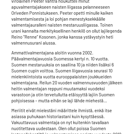
virolainen Peeter Vahtra houkutteli minut
apuvalmentajakseen naisten liigassa pelanneeseen
Oriveden Ponnistukseen. Peeter opetti minulle kaiken
valmentamisesta ja loi pohjan menestyksekkäälle
valmentajauralleni naisten mestaruusliigassa. Toinen
urani kannalta merkityksellinen henkilö on ollut lajilegenda
Reino ”Renne” Kosonen, jonka kanssa ystävystyin heti
valmennusurani alussa.
Ammattivalmentajana aloitin vuonna 2002.
Päävalmentajavuosia Suomessa kertyi n. 10 vuotta.
Suomen mestaruuksia on saaliina 10 ja niiden lisäksi 6
Suomen cupin voittoa. Suomen liigavuosia seurasi 10
mielenkiintoista vuotta eurooppalaisten joukkueiden
valmentajana. Reilun 20 vuoden valmennusvuoden jälkeen
heitin valmentajan reppuni muutamaksi vuodeksi
varastoon ja otin tervetullutta etäisyyttä lajiin Suomen
pohjoisessa – mutta eihän se laji lähde miehestä…
Meriitit eivät mielestäni määrittele ihmistä, enkä itse
asiassa puhukaan historiastani kuin kysyttäessä.
Vakuuttavuus valmentaja on nyt kuitenkin tavallaan
nuotitettava uudestaan. Olen ollut poissa Suomen