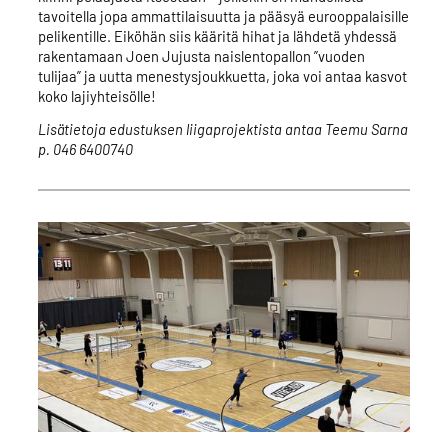
tavoitella jopa ammattilaisuutta ja pääsyä eurooppalaisille
pelikentille. Eiköhän siis kääritä hihat ja lähdetä yhdessä
rakentamaan Joen Jujusta naislentopallon ”vuoden
tulijaa” ja uutta menestysjoukkuetta, joka voi antaa kasvot
koko lajiyhteisölle!
Lisätietoja edustuksen liigaprojektista antaa Teemu Sarna
p. 046 6400740