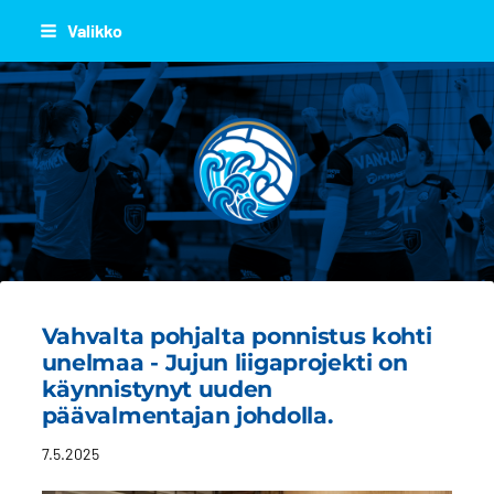
Siirry
Valikko
sivun
sisältöön
JOEN JUJU
Vahvalta pohjalta ponnistus kohti
unelmaa - Jujun liigaprojekti on
käynnistynyt uuden
päävalmentajan johdolla.
7.5.2025