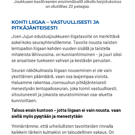
Joukkueen kesätreenien ensimmäisellä viikolla harjoituksissa
on ollutlähes 20 pelaajaa.
KOHTI LIIGAA – VASTUULLISESTI JA
PITKÄJÄNTEISESTI
Joen Jujun edustusjoukkueen liigatavoite on merkittävä
askel koko seurayhteisöllemme. Tavoite nousta naisten
lentopallon liigaan kahden vuoden sisällä ja taistella
mitaleista lähivuosina, on kunnianhimoinen – ja juuri siksi
se ansaitsee tuekseen vahvan ja kestävän perustan.
Seuran näkökulmasta liigaan nouseminen ei ole vain
yksittäinen päämäärä, vaan osa laajempaa visiota.
Haluamme rakentaa Joensuuhun pitkäjänteisesti
menestyvän lentopalloseuran, joka toimii vastuullisesti,
sitoutuneesti ja jokaista seuratoiminnan osa-aluetta
kunnioittaen.
Talous ensin kuntoon – jotta liigaan ei vain nousta, vaan
siellä myös pysytään ja menestytään
Ymmärrämme, että urheilullisten tavoitteiden rinnalla
kaikkein tärkein kulmakivi on taloudellinen vakaus. On