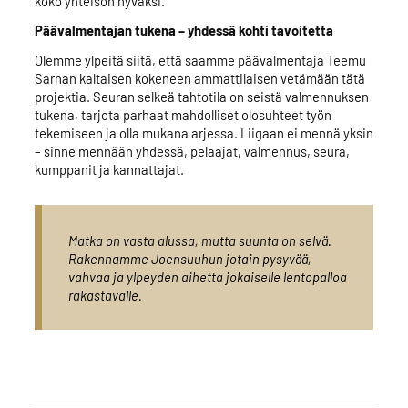
koko yhteisön hyväksi.
Päävalmentajan tukena – yhdessä kohti tavoitetta
Olemme ylpeitä siitä, että saamme päävalmentaja Teemu
Sarnan kaltaisen kokeneen ammattilaisen vetämään tätä
projektia. Seuran selkeä tahtotila on seistä valmennuksen
tukena, tarjota parhaat mahdolliset olosuhteet työn
tekemiseen ja olla mukana arjessa. Liigaan ei mennä yksin
– sinne mennään yhdessä, pelaajat, valmennus, seura,
kumppanit ja kannattajat.
Matka on vasta alussa, mutta suunta on selvä.
Rakennamme Joensuuhun jotain pysyvää,
vahvaa ja ylpeyden aihetta jokaiselle lentopalloa
rakastavalle.