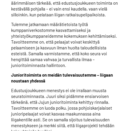
äärimmäisen tärkeää, että edustusjoukkueen toiminta on
kestävällä pohjalla – ei vain ensi kaudella, vaan vielä
silloinkin, kun pelataan liigan ratkaisupelipaikoista.
Tulemme jatkamaan määrätietoista työtä
kumppaniverkostomme kasvattamiseksi ja
yhteistyökumppaneidemme kokemuksen kehittämiseksi.
Tavoitteemme on, että pelaajat voivat keskittyä
pelaamiseen ja kasvuun ilman huolta taloudellisista
esteistä. Samalla varmistamme, että koko seura voi
hengittää samaa vahvaa ja turvallista ilmaa –
junioritoiminnasta hallintoon.
Junioritoiminta on meidän tulevaisuutemme – liigaan
noustaan yhdessä
Edustusjoukkueen menestys ei ole irrallaan muusta
seuratoiminnasta. Juuri siksi pidämme ensiarvoisen
tärkeänä, että Jujun junioritoiminta kehittyy rinnalla.
Tavoitteemme on luoda polku, jossa pohjoiskarjalaiset
junioripelaajat voivat kasvaa maakunnassa aina
liigakentille asti. Se on samalla sijoitus tulevaisuuden
menestykseen ja merkki siitä, että liigaprojekti tehdään