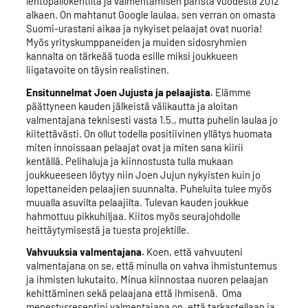
lentopallokentiltä ja valmentamisen parista vuodesta 2012
alkaen. On mahtanut Google laulaa, sen verran on omasta
Suomi-urastani aikaa ja nykyiset pelaajat ovat nuoria!
Myös yrityskumppaneiden ja muiden sidosryhmien
kannalta on tärkeää tuoda esille miksi joukkueen
liigatavoite on täysin realistinen.
Ensitunnelmat Joen Jujusta ja pelaajista.
Elämme
päättyneen kauden jälkeistä välikautta ja aloitan
valmentajana teknisesti vasta 1.5., mutta puhelin laulaa jo
kiitettävästi. On ollut todella positiivinen yllätys huomata
miten innoissaan pelaajat ovat ja miten sana kiirii
kentällä. Pelihaluja ja kiinnostusta tulla mukaan
joukkueeseen löytyy niin Joen Jujun nykyisten kuin jo
lopettaneiden pelaajien suunnalta. Puheluita tulee myös
muualla asuvilta pelaajilta. Tulevan kauden joukkue
hahmottuu pikkuhiljaa. Kiitos myös seurajohdolle
heittäytymisestä ja tuesta projektille.
Vahvuuksia valmentajana.
Koen, että vahvuuteni
valmentajana on se, että minulla on vahva ihmistuntemus
ja ihmisten lukutaito. Minua kiinnostaa nuoren pelaajan
kehittäminen sekä pelaajana että ihmisenä. Oma
menestysreseptini valmentajana on, että tarkastellaan ja