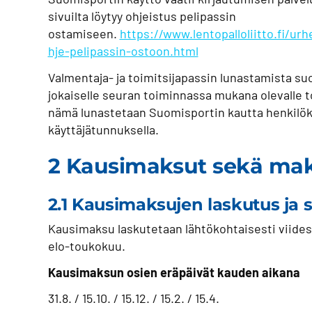
sivuilta löytyy ohjeistus pelipassin
ostamiseen.
https://www.lentopalloliitto.fi/urhe
hje-pelipassin-ostoon.html
Valmentaja- ja toimitsijapassin lunastamista suo
jokaiselle seuran toiminnassa mukana olevalle t
nämä lunastetaan Suomisportin kautta henkilök
käyttäjätunnuksella.
2 Kausimaksut sekä ma
2.1 Kausimaksujen laskutus ja 
Kausimaksu laskutetaan lähtökohtaisesti viidess
elo-toukokuu.
Kausimaksun osien eräpäivät kauden aikana
31.8. / 15.10. / 15.12. / 15.2. / 15.4.