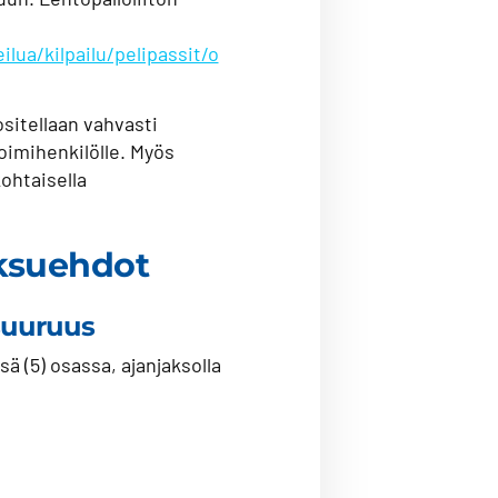
ilua/kilpailu/pelipassit/o
sitellaan vahvasti
oimihenkilölle. Myös
ohtaisella
ksuehdot
suuruus
ä (5) osassa, ajanjaksolla