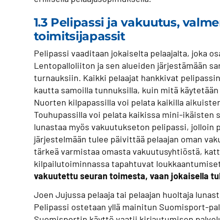
1.3 Pelipassi ja vakuutus, valme
toimitsijapassit
Pelipassi vaaditaan jokaiselta pelaajalta, joka 
Lentopalloliiton ja sen alueiden järjestämään sa
turnauksiin. Kaikki pelaajat hankkivat pelipassi
kautta samoilla tunnuksilla, kuin mitä käytetää
Nuorten kilpapassilla voi pelata kaikilla aikuisten
Touhupassilla voi pelata kaikissa mini-ikäisten s
lunastaa myös vakuutukseton pelipassi, jolloin 
järjestelmään tulee päivittää pelaajan oman vak
tärkeä varmistaa omasta vakuutusyhtiöstä, kat
kilpailutoiminnassa tapahtuvat loukkaantumise
vakuutettu seuran toimesta, vaan jokaisella tu
Joen Jujussa pelaaja tai pelaajan huoltaja lunast
Pelipassi ostetaan yllä mainitun Suomisport-pal
Suomisportin käyttö vaatii kirjautumisen palvel