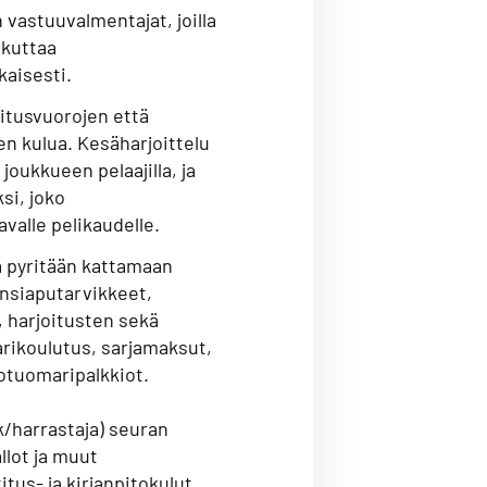
 vastuuvalmentajat, joilla
skuttaa
kaisesti.
itusvuorojen että
n kulua. Kesäharjoittelu
joukkueen pelaajilla, ja
si, joko
alle pelikaudelle.
a pyritään kattamaan
ensiaputarvikkeet,
, harjoitusten sekä
rikoulutus, sarjamaksut,
otuomaripalkkiot.
/harrastaja) seuran
llot ja muut
itus- ja kirjanpitokulut