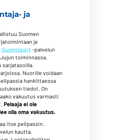
ntaja- ja
osallistuu Suomen
rjatoimintaan ja
n
Suomisport
-palvelun
n Jujun toiminnassa.
 sarjatasoilla.
arjoissa. Nuorille voidaan
pelipassia hankittaessa
uutuksen tiedot. On
taako vakuutus varmasti
t.
Pelaaja ei ole
lee olla oma vakuutus.
aa itse pelipassin.
velun kautta.
uun. Lentopalloliiton