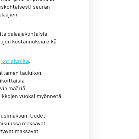
uskohtaisesti seuran
elaajien
ita pelaajakohtaisia
kojen kustannuksia eikä
n
kotisivuilta
.
ättämän taulukon
ikoittaisia
evia määriä
eikkojen vuoksi myönnetä
kausimaksun. Uudet
elmikuussa maksavat
ttavat maksavat