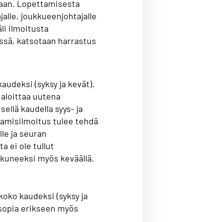
llaan. Lopettamisesta
alle, joukkueenjohtajalle
li ilmoitusta
ssä, katsotaan harrastus
audeksi (syksy ja kevät).
aloittaa uutena
llä kaudella syys- ja
tamisilmoitus tulee tehdä
le ja seuran
a ei ole tullut
kuneeksi myös keväällä.
koko kaudeksi (syksy ja
 sopia erikseen myös