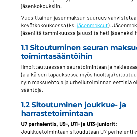
jäsenkokouksiin.
Vuosittainen jäsenmaksun suuruus vahvistetaan
kevätkokouksessa (ks.
jäsenmaksut
). Jäsenmak
jäseniltä tammikuussa ja uusilta heti jäseneksi
1.1 Sitoutuminen seuran maksu
toimintasääntöihin
Ilmoittautuessaan seuratoimintaan ja hakiessaa
(alaikäisen tapauksessa myös huoltaja) sitout
ry:n maksuehtoja ja urheilutoiminnan eettisiä o
sääntöjä.
1.2 Sitoutuminen joukkue- ja
harrastetoimintaan
U7 perhelentis, U9-, U11- ja U13-juniorit:
Joukkuetoimintaan sitoudutaan U7 perhelentikse