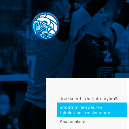
Siirry
sivun
sisältöön
JOEN JUJU
Joukkueet ja harjoitusryhmät
Sitoutuminen seuran
toimintaan ja maksuehdot
Kausimaksut