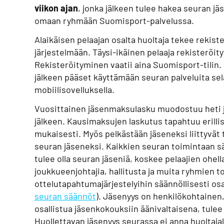
viikon ajan
, jonka jälkeen tulee hakea seuran jäs
omaan ryhmään Suomisport-palvelussa.
Alaikäisen pelaajan osalta huoltaja tekee rekist
järjestelmään. Täysi-ikäinen pelaaja rekisteröity
Rekisteröityminen vaatii aina Suomisport-tilin
jälkeen pääset käyttämään seuran palveluita sel
mobiilisovelluksella.
Vuosittainen jäsenmaksulasku muodostuu heti 
jälkeen. Kausimaksujen laskutus tapahtuu erilli
mukaisesti. Myös pelkästään jäseneksi liittyvä
seuran jäseneksi. Kaikkien seuran toimintaan sä
tulee olla seuran jäseniä, koskee pelaajien ohel
joukkueenjohtajia, hallitusta ja muita ryhmien t
ottelutapahtumajärjestelyihin säännöllisesti osal
seuran säännöt
). Jäsenyys on henkilökohtainen,
osallistua jäsenkokouksiin äänivaltaisena, tulee 
Huollettavan jäsenyys seurassa ei anna huoltajal