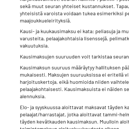
sekä muut seuran yhteiset kustannukset. Tapa
yhteisistä varoista voidaan tukea esimerkiksi p
maajoukkueleirityksiä.
Kausi- ja kuukausimaksu ei kata; peliasuja ja mu
varusteita, pelaajakohtaisia lisenssejä, pelimat
vakuutuksia.
Kausimaksujen suuruuden voit tarkistaa seura
Kausimaksun suuruus määräytyy hallituksen pä
mukaisesti. Maksujen suuruuksissa ei eritellä vi
harjoituskertoja, eikä huomioida niiden vaihtel
pelaajakohtaisesti. Kausimaksuista ei näiden s
alennuksia.
Elo- ja syyskuussa aloittavat maksavat täyden 
pelaajat/harrastajat, jotka aloittavat tammi-h
täyden kevätkauden kausimaksun. Muulloin aloi
toimintamaksun aloituskuukaudesta alkaen.