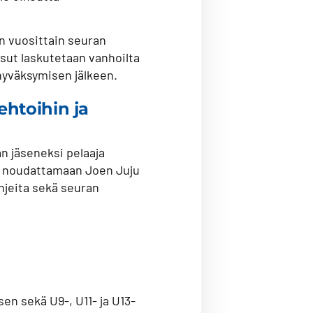
 vuosittain seuran
sut laskutetaan vanhoilta
 hyväksymisen jälkeen.
ehtoihin ja
n jäseneksi pelaaja
uu noudattamaan Joen Juju
hjeita sekä seuran
n sekä U9-, U11- ja U13-