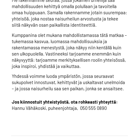
mahdollisuuden kehittyä omalla polullaan ja tavoitella
omaa huippuaan. Samalla rakennamme jotain suurempaa:
yhteisöä, joka nostaa naisurheilun arvostusta ja tekee
siitä näkyvän osan paikallista identiteettiä.
Kumppanina olet mukana mahdollistamassa tätä matkaa –
tukemassa kasvua, luomassa mahdollisuuksia ja
rakentamassa menestystä, joka näkyy niin kentällä kuin
sen ulkopuolella. Vastineeksi tarjoamme enemmän kuin
näkyvyyttä: tarjoamme merkityksellisen roolin yhteisössä,
joka inspiroi, yhdistää ja vaikuttaa.
Yhdessä voimme luoda ympäristön, jossa seuraavat
sukupolvet innostuvat, kehittyvät ja uskaltavat unelmoida
– ja jossa naisurheilu saa sen paikan, jonka se ansaitsee.
Jos kiinnostuit yhteistyöstä, ota rohkeasti yhteyttä:
Hannu Vähäkoski, puheenjohtaja, 050 555 0890