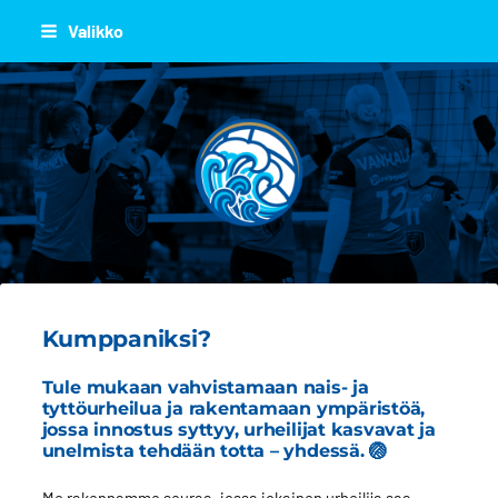
Siirry
Valikko
sivun
sisältöön
JOEN JUJU
Kumppaniksi?
Tule mukaan vahvistamaan nais- ja
tyttöurheilua ja rakentamaan ympäristöä,
jossa innostus syttyy, urheilijat kasvavat ja
unelmista tehdään totta – yhdessä. 🏐
Me rakennamme seuraa, jossa jokainen urheilija saa