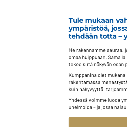
Tule mukaan vahv
ympäristöä, jossa
tehdään totta – 
Me rakennamme seuraa, jos
omaa huippuaan. Samalla 
tekee siitä näkyvän osan p
Kumppanina olet mukana m
rakentamassa menestystä,
kuin näkyvyyttä: tarjoamme
Yhdessä voimme luoda ympä
unelmoida – ja jossa naisu