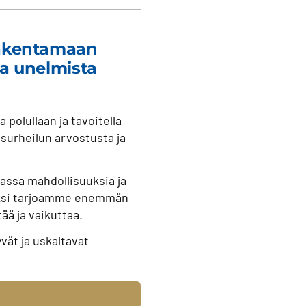
 rakentamaan
ja unelmista
polullaan ja tavoitella
surheilun arvostusta ja
ssa mahdollisuuksia ja
eeksi tarjoamme enemmän
ää ja vaikuttaa.
ät ja uskaltavat