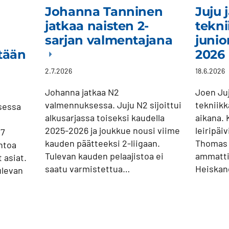
Johanna Tanninen
Juju 
jatkaa naisten 2-
tekni
sarjan valmentajana
junio
itään
2026
2.7.2026
18.6.2026
Johanna jatkaa N2
Joen Juj
valmennuksessa. Juju N2 sijoittui
tekniikk
sessa
alkusarjassa toiseksi kaudella
aikana. 
2025-2026 ja joukkue nousi viime
leiripäi
27
kauden päätteeksi 2-liigaan.
Thomas 
intoa
Tulevan kauden pelaajistoa ei
ammattil
 asiat.
saatu varmistettua…
Heiskan
ulevan