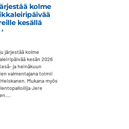
järjestää kolme
ikkaleiripäivää
reille kesällä
u järjestää kolme
aleiripäivää kesän 2026
Kesä- ja heinäkuun
vien valmentajana toimii
Heiskanen. Mukana myös
entopalloilija Jere
en.…