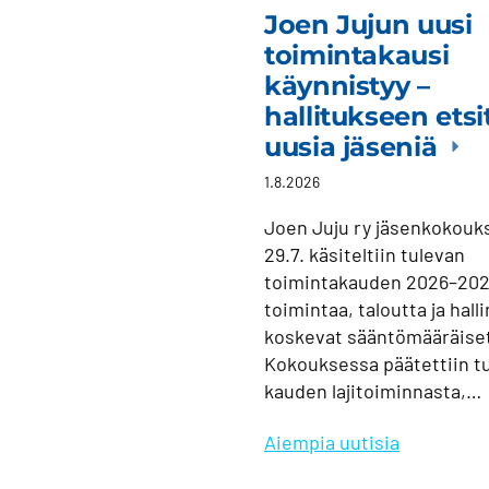
Joen Jujun uusi
toimintakausi
käynnistyy –
hallitukseen ets
uusia jäseniä
1.8.2026
Joen Juju ry jäsenkokouk
29.7. käsiteltiin tulevan
toimintakauden 2026–20
toimintaa, taloutta ja hall
koskevat sääntömääräiset
Kokouksessa päätettiin t
kauden lajitoiminnasta,…
Aiempia uutisia