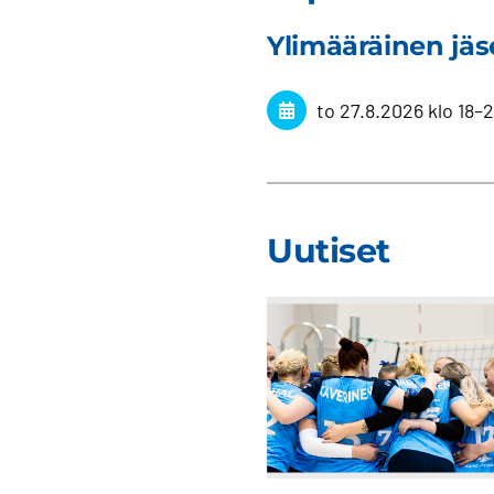
Ylimääräinen jä
to 27.8.2026
klo 18
–
2
Uutiset