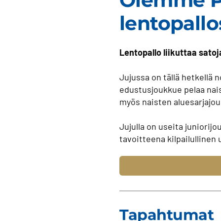
Olemme Po
lentopall
Lentopallo liikuttaa satoj
Jujussa on tällä hetkellä n
edustusjoukkue pelaa nais
myös naisten aluesarjajou
Jujulla on useita juniorijo
tavoitteena kilpailullinen 
Tapahtumat