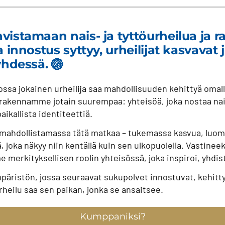
istamaan nais- ja tyttöurheilua ja
 innostus syttyy, urheilijat kasvavat 
yhdessä. 🏐
sa jokainen urheilija saa mahdollisuuden kehittyä omalla 
rakennamme jotain suurempaa: yhteisöä, joka nostaa nai
aikallista identiteettiä.
ahdollistamassa tätä matkaa – tukemassa kasvua, luoma
 joka näkyy niin kentällä kuin sen ulkopuolella. Vastin
 merkityksellisen roolin yhteisössä, joka inspiroi, yhdist
ristön, jossa seuraavat sukupolvet innostuvat, kehittyv
rheilu saa sen paikan, jonka se ansaitsee.
Kumppaniksi?