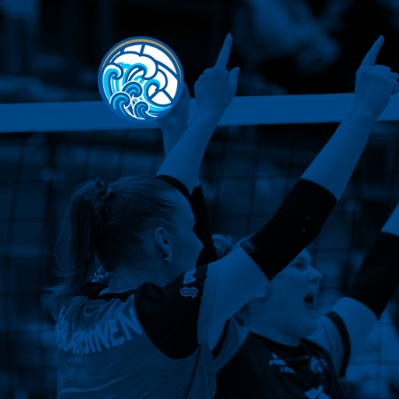
Siirry
sivun
sisältöön
JOEN JUJU