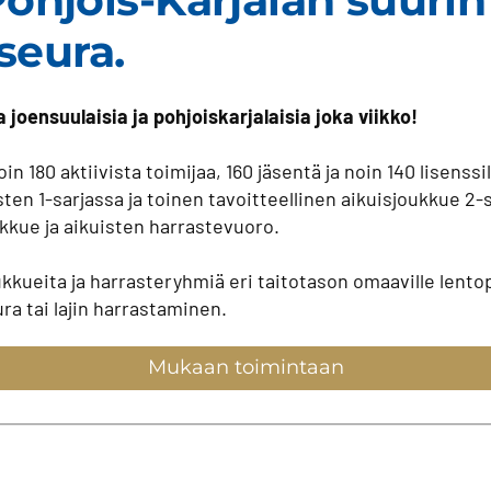
hjois-Karjalan suurin
oseura.
a joensuulaisia ja pohjoiskarjalaisia joka viikko!
oin 180 aktiivista toimijaa, 160 jäsentä ja noin 140 lisenssi
ten 1-sarjassa ja toinen tavoitteellinen aikuisjoukkue 2-
kkue ja aikuisten harrastevuoro.
ukkueita ja harrasteryhmiä eri taitotason omaaville lentopall
ura tai lajin harrastaminen.
Mukaan toimintaan