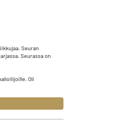
liikkujaa. Seuran
sarjassa. Seurassa on
oilijoille. Oli