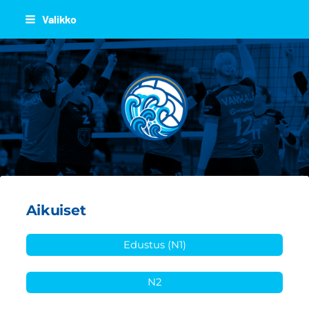
Siirry
Valikko
sivun
sisältöön
JOEN JUJU
Aikuiset
Edustus (N1)
N2