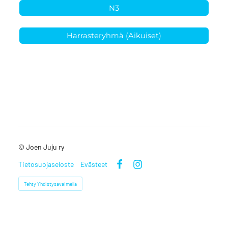
N3
Harrasteryhmä (Aikuiset)
©
Joen Juju ry
Tietosuojaseloste
Evästeet
Facebook
Instagram
Tehty Yhdistysavaimella