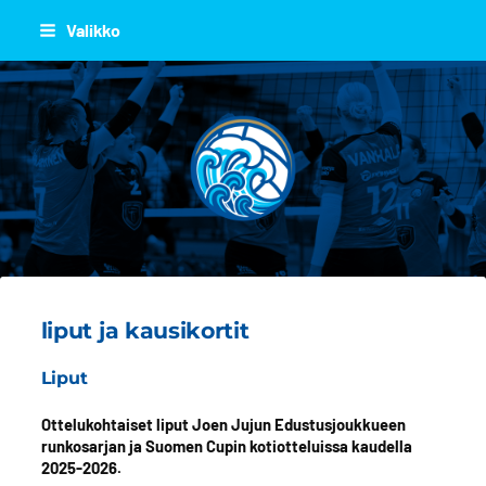
Siirry
Valikko
sivun
sisältöön
JOEN JUJU
liput ja kausikortit
Liput
Ottelukohtaiset liput Joen Jujun Edustusjoukkueen
runkosarjan ja Suomen Cupin kotiotteluissa kaudella
2025-2026.