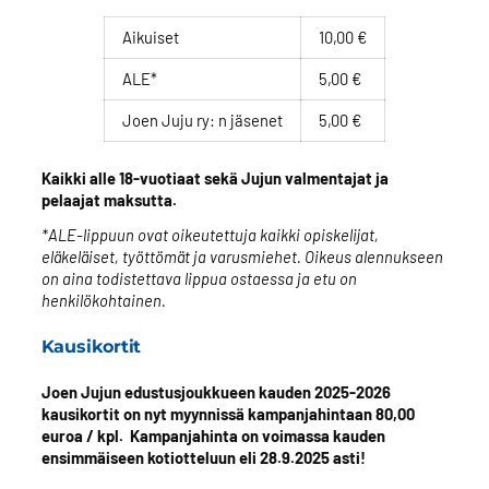
Aikuiset
10,00 €
ALE*
5,00 €
Joen Juju ry: n jäsenet
5,00 €
Kaikki alle 18-vuotiaat sekä Jujun valmentajat ja
pelaajat maksutta.
*ALE-lippuun ovat oikeutettuja kaikki opiskelijat,
eläkeläiset, työttömät ja varusmiehet. Oikeus alennukseen
on aina todistettava lippua ostaessa ja etu on
henkilökohtainen.
Kausikortit
Joen Jujun edustusjoukkueen kauden 2025-2026
kausikortit on nyt myynnissä kampanjahintaan 80,00
euroa / kpl. Kampanjahinta on voimassa kauden
ensimmäiseen kotiotteluun eli 28.9.2025 asti!