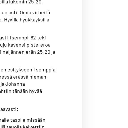
noilla lukemin 25-20.
uun asti. Omia virheitä
. Hyvillä hyökkäyksillä
 asti Tsemppi-82 teki
Juju kavensi piste-eroa
i neljännen erän 25-20 ja
ueen esitykseen Tsemppiä
nnessä erässä hieman
 ja Johanna
nähtiin tänään hyvää
raavasti:
alle tasolle missään
lä tauolla kaivettiin