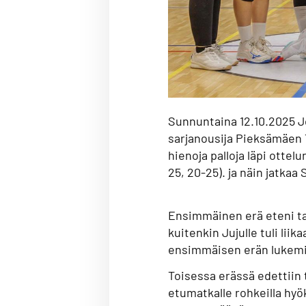
Sunnuntaina 12.10.2025 Jo
sarjanousija Pieksämäen T
hienoja palloja läpi ottel
25, 20-25). ja näin jatkaa
Ensimmäinen erä eteni ta
kuitenkin Jujulle tuli liik
ensimmäisen erän lukemi
Toisessa erässä edettiin t
etumatkalle rohkeilla hyö