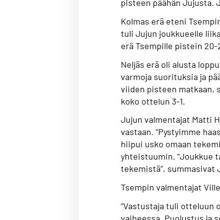
pisteen päähän Jujusta. Ju
Kolmas erä eteni Tsempin 
tuli Jujun joukkueelle lii
erä Tsempille pistein 20-
Neljäs erä oli alusta lop
varmoja suorituksia ja pä
viiden pisteen matkaan, s
koko ottelun 3-1.
Jujun valmentajat Matti 
vastaan. “Pystyimme haas
hiipui usko omaan tekemis
yhteistuumin. “Joukkue tai
tekemistä”, summasivat J
Tsempin valmentajat Vill
“Vastustaja tuli otteluu
vaiheessa. Puolustus ja se