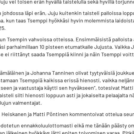
ju vei toisen erän hyvällä taistelulla sekä hyvillä torjun
johdossa läpi erän, Juju kuitenkin taisteli palloissa lopp
kaa, kun taas Tsemppi hyökkäsi hyvin molemmista laidoista
25.
puun Tsempin vahvoissa otteissa. Ensimmäisistä palloista
äsi parhaimillaan 10 pisteen etumatkalle Jujusta. Vaikka 
e ei riittänyt saada Tsemppiä kiinni ja näin Tsemppi voitt
Hämäläinen ja Johanna Tanninen olivat tyytyväisiä joukk
tamaan Tsemppiä kaikissa erissä hienosti, vaikka neljä
een ja vastustaja käytti sen hyväkseen”, totesivat Matti
steli silti hienosti loppuun asti ja jokaiselta pelaajalta 
ujun valmentajat.
e Heiskanen ja Matti Pöntinen kommentoivat ottelua seu
n odotetun ennakkoluulottomasti eikä me tänään päästy om
n jälkeinen hyökkäys jätti eniten toivomisen varaa. Pitkäl