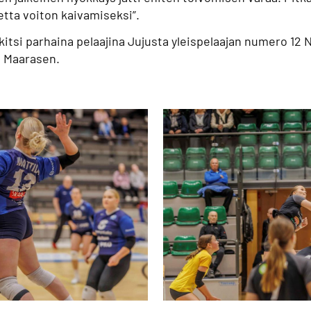
etta voiton kaivamiseksi”.
kitsi parhaina pelaajina Jujusta yleispelaajan numero 12 
i Maarasen.