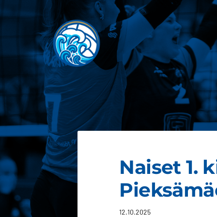
Siirry
sivun
sisältöön
JOEN JUJU
Naiset 1. 
Pieksämäe
12.10.2025