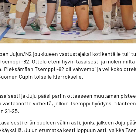
en Jujun/N2 joukkueen vastustajaksi kotikentälle tuli tu
semppi -82. Ottelu eteni hyvin tasaisesti ja molemmilta 
un. Pieksämäen Tsemppi -82 oli vahvempi ja vei koko ottelu
 Suomen Cupin toiselle kierrokselle.
saisesti ja Juju pääsi pariin otteeseen muutaman piste
aa vastaanotto virheitä, jolloin Tsemppi hyödynsi tilanteen 
n 21-25.
asaisesti erän puoleen väliin asti, jonka jälkeen Juju pää
kkäyksillä. Jujun etumatka kesti loppuun asti, vaikka Ts