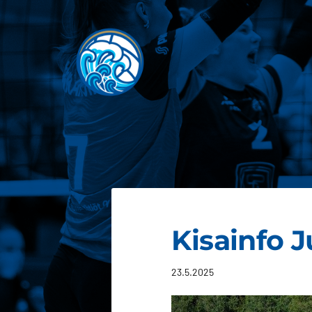
Siirry
sivun
sisältöön
JOEN JUJU
Kisainfo J
23.5.2025