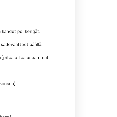
n kahdet pelikengät,
 sadevaatteet päällä,
sta (pitää ottaa useammat
 kanssa)
ukaan)