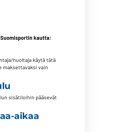
 Suomisportin kautta:
taja/huoltaja käytä tätä
lee maksettavaksi vain
ulu
un sisätiloihin pääsevät
paa-aikaa