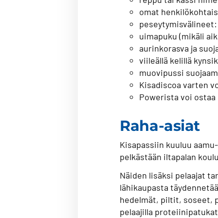
omat henkilökohtais
peseytymisvälineet:
uimapuku (mikäli aik
aurinkorasva ja suoj
viileällä kelillä kyn
muovipussi suojaama
Kisadiscoa varten vo
Powerista voi ostaa 
Raha-asiat
Kisapassiin kuuluu aamu- 
pelkästään iltapalan koul
Näiden lisäksi pelaajat ta
lähikaupasta täydennetään
hedelmät, piltit, soseet, p
pelaajilla proteiinipatuka