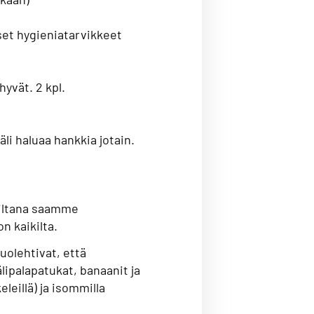
set hygieniatarvikkeet
hyvät. 2 kpl.
äli haluaa hankkia jotain.
koiltana saamme
on kaikilta.
uolehtivat, että
lipalapatukat, banaanit ja
eleillä) ja isommilla