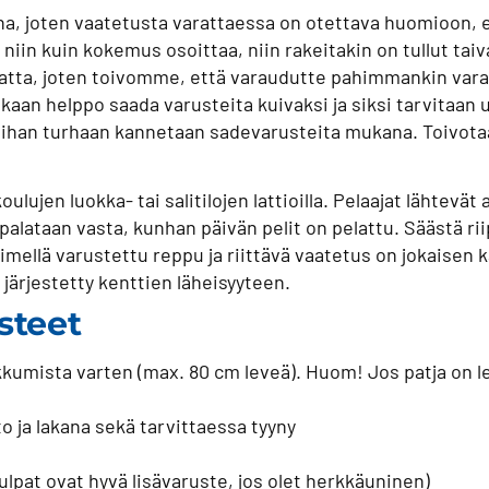
ona, joten vaatetusta varattaessa on otettava huomioon, 
niin kuin kokemus osoittaa, niin rakeitakin on tullut taiv
atta, joten toivomme, että varaudutte pahimmankin varal
nkaan helppo saada varusteita kuivaksi ja siksi tarvitaan 
ä ihan turhaan kannetaan sadevarusteita mukana. Toivotaa
ujen luokka- tai salitilojen lattioilla. Pelaajat lähtevät a
 palataan vasta, kunhan päivän pelit on pelattu. Säästä r
 nimellä varustettu reppu ja riittävä vaatetus on jokaise
 järjestetty kenttien läheisyyteen.
steet
kumista varten (max. 80 cm leveä). Huom! Jos patja on le
o ja lakana sekä tarvittaessa tyyny
tulpat ovat hyvä lisävaruste, jos olet herkkäuninen)