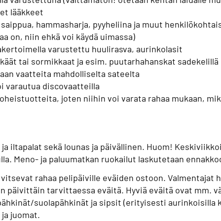
et lääkkeet
 saippua, hammasharja, pyyheliina ja muut henkilökohtai
aa on, niin ehkä voi käydä uimassa)
akertoimella varustettu huulirasva, aurinkolasit
sikkäät tai sormikkaat ja esim. puutarhahanskat sadekelillä 
an vaatteita mahdolliselta sateelta
i varautua discovaatteilla
oheistuotteita, joten niihin voi varata rahaa mukaan, mik
ja iltapalat sekä lounas ja päivällinen. Huom! Keskiviik
ulla. Meno- ja paluumatkan ruokailut laskutetaan ennakko
rvitsevat rahaa pelipäiville eväiden ostoon. Valmentajat h
 päivittäin tarvittaessa eväitä. Hyviä eväitä ovat mm. vä
ähkinät/suolapähkinät ja sipsit (erityisesti aurinkoisilla k
t ja juomat.