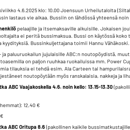
iviikko 4.6.2025 klo: 10.00 Joensuun Urheilutalolta (Silt
ussin lastaus vie aikaa. Bussiin on lähdössä yhteensä noi
henkilö
pelaajille ja itsemaksaville aikuisille. Jokaisen j
oltajalta ei peritä bussimaksua. Bussi on käytössä koko 
a kyydityksiä. Bussinkuljettajana toimii Hannu Vähäkoski
a paluuruokailun jujulaisille ABC:n noutopöydistä, muut
Huoltoasemilla on paljon ruuhkaa ruokailuissa mm. Power C
mia tilauksia ei tehdä esim. Ala Carteen tai hampurilaisr
jestäneet noutopöytään myös ranskalaisia, nakkeja ja lih
a ABC Vaajakoskella 4.6. noin kello: 13.15-13.30
(pakoll
anhemmat): 12,40 €
 €
tka ABC Oritupa 8.6
(pakollinen kaikile bussimatkustajill