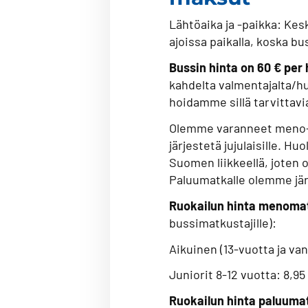
Lähtöaika ja -paikka: Kesk
ajoissa paikalla, koska b
Bussin hinta on 60 € per 
kahdelta valmentajalta/hu
hoidamme sillä tarvittavi
Olemme varanneet meno- j
järjestetä jujulaisille. 
Suomen liikkeellä, joten o
Paluumatkalle olemme jär
Ruokailun hinta menomatk
bussimatkustajille):
Aikuinen (13-vuotta ja v
Juniorit 8-12 vuotta: 8,95
Ruokailun hinta paluuma