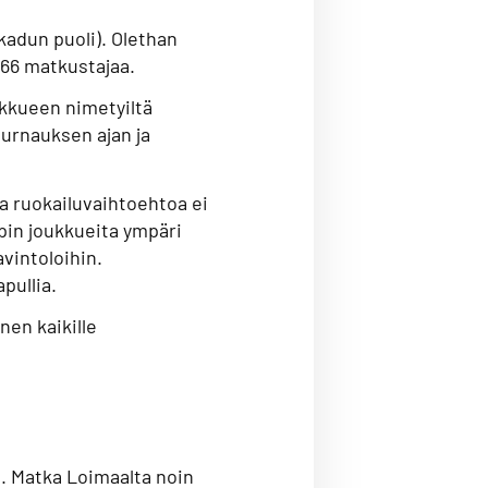
akadun puoli). Olethan
n 66 matkustajaa.
oukkueen nimetyiltä
turnauksen ajan ja
.
a ruokailuvaihtoehtoa ei
upin joukkueita ympäri
avintoloihin.
apullia.
inen kaikille
e. Matka Loimaalta noin