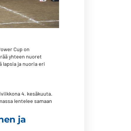
 Power Cup on
erää yhteen nuoret
 lapsia ja nuoria eri
iviikkona 4. kesäkuuta.
ilmassa lentelee samaan
nen ja