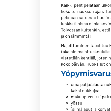
Kaikki pelit pelataan ulk
koko turnauksen ajan. Tai 
pelataan sateesta huolim
luokkatiloissa ei ole kovi
Toivotaan kuitenkin, ett
ja on lämmintä!
Majoittuminen tapahtuu koul
takaisin majoituskoululle
vietetään kentillä, joten
koko päivän. Ruokailut on
Yöpymisvaru
oma patja/alusta nuk
kaksi nukkujaa.
makuupussi tai peitt
yöasu
(silmälaput ja korva