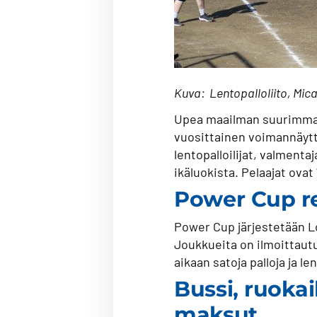
Kuva: Lentopalloliito, Mic
Upea maailman suurimmaks
vuosittainen voimannäytt
lentopalloilijat, valmenta
ikäluokista. Pelaajat ovat
Power Cup re
Power Cup järjestetään Lo
Joukkueita on ilmoittautu
aikaan satoja palloja ja le
Bussi, ruokai
maksut