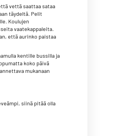
että vettä saattaa sataa
aan täydeltä. Pelit
le. Koulujen
useita vaatekappaleita.
n, että aurinko paistaa
amulla kentille bussilla ja
iippumatta koko päivä
n kannettava mukanaan
veämpi, siinä pitää olla