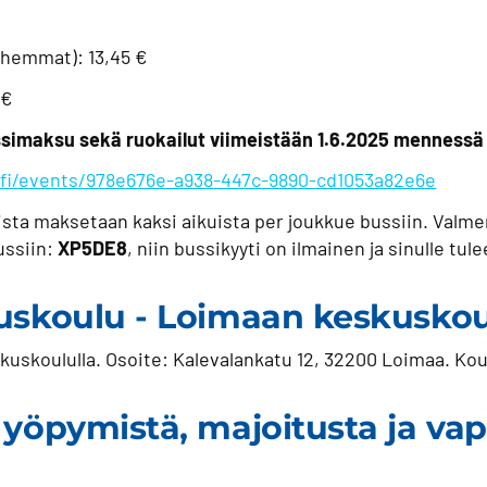
anhemmat): 13,45 €
 €
ssimaksu sekä ruokailut viimeistään 1.6.2025 mennessä
fi/events/978e676e-a938-447c-9890-cd1053a82e6e
ta maksetaan kaksi aikuista per joukkue bussiin. Valmen
ussiin:
XP5DE8
, niin bussikyyti on ilmainen ja sinulle tu
tuskoulu - Loimaan keskusko
skoululla. Osoite: Kalevalankatu 12, 32200 Loimaa. Koul
.
 yöpymistä, majoitusta ja va