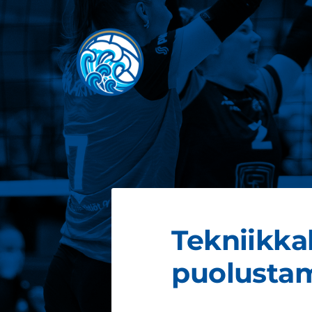
Siirry
sivun
sisältöön
JOEN JUJU
Tekniikkal
puolusta