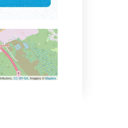
tributors,
CC-BY-SA
, Imagery ©
Mapbox