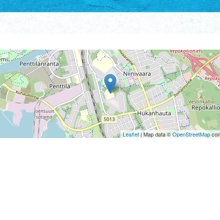
Leaflet
| Map data ©
OpenStreetMap
con