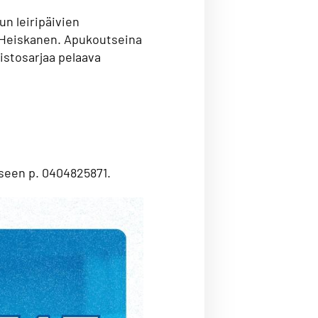
un leiripäivien
 Heiskanen. Apukoutseina
pistosarjaa pelaava
iseen p. 0404825871.