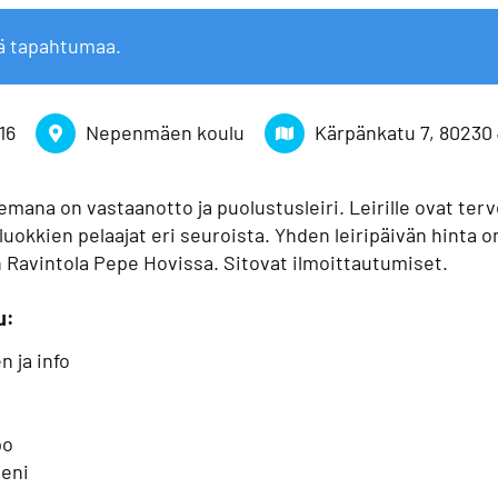
ä tapahtumaa.
16
Nepenmäen koulu
Kärpänkatu 7, 80230
emana on vastaanotto ja puolustusleiri. Leirille ovat tervet
uokkien pelaajat eri seuroista. Yhden leiripäivän hinta 
an Ravintola Pepe Hovissa. Sitovat ilmoittautumiset.
u:
 ja info
po
eeni