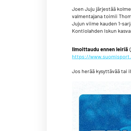
Joen Juju järjestää kolme
valmentajana toimii Tho
Jujun viime kauden 1-sarj
Kontiolahden Iskun kasva
Ilmoittaudu ennen leiriä
https://www.suomisport.
Jos herää kysyttävää tai 