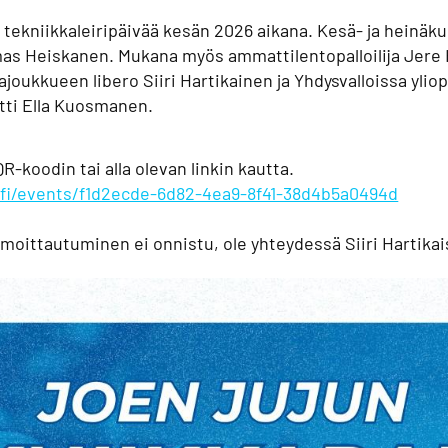
 tekniikkaleiripäivää kesän 2026 aikana. Kesä- ja heinäku
mas Heiskanen. Mukana myös ammattilentopalloilija Jere
ajoukkueen libero Siiri Hartikainen ja Yhdysvalloissa ylio
tti Ella Kuosmanen.
QR-koodin tai alla olevan linkin kautta.
fi/events/f1d2ecde-6d82-4ea9-8f41-38d4b5a0494d
ilmoittautuminen ei onnistu, ole yhteydessä Siiri Hartika