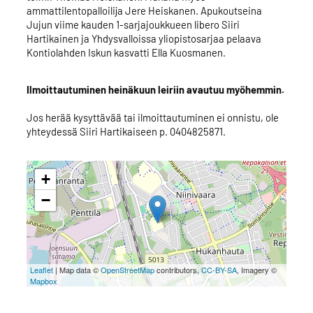
ammattilentopalloilija Jere Heiskanen. Apukoutseina
Jujun viime kauden 1-sarjajoukkueen libero Siiri
Hartikainen ja Yhdysvalloissa yliopistosarjaa pelaava
Kontiolahden Iskun kasvatti Ella Kuosmanen.
Ilmoittautuminen heinäkuun leiriin avautuu myöhemmin.
Jos herää kysyttävää tai ilmoittautuminen ei onnistu, ole
yhteydessä Siiri Hartikaiseen p. 0404825871.
+
−
Leaflet
| Map data ©
OpenStreetMap
contributors,
CC-BY-SA
, Imagery ©
Mapbox