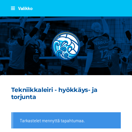
Siirry
Valikko
sivun
sisältöön
JOEN JUJU
Tekniikkaleiri - hyökkäys- ja
torjunta
Tarkastelet mennyttä tapahtumaa.