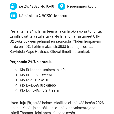
pe 24.7.2026
klo 10
–
16
Nepenmäen koulu
Kärpänkatu 7, 80230 Joensuu
Perjantaina 24.7. leirin teemana on hyökkäys- ja torjunta.
Leirille ovat tervetulleita kaikki lajia jo harrastaneet U11-
U20-ikäluokkien pelaajat eri seuroista. Yhden leiripäivän
hinta on 20€. Leirin maksu sisältää treenit ja lounaan
Ravintola Pepe Hovissa. Sitovat ilmoittautumiset.
Perjantain 24.7. aikataulu:
Klo 10 kokoontuminen ja info
Klo 10:15-12 1. treeni
Klo 12:30 ruokailu
Klo 13-13:45 ruokalepo
Klo 13:45-15:45 2. treeni
Joen Juju järjestää kolme tekniikkaleiripäivää kesän 2026
aikana. Kesä- ja heinäkuun leiripäivien valmentajana
toimii Thomas Heiskanen. Mukana myös