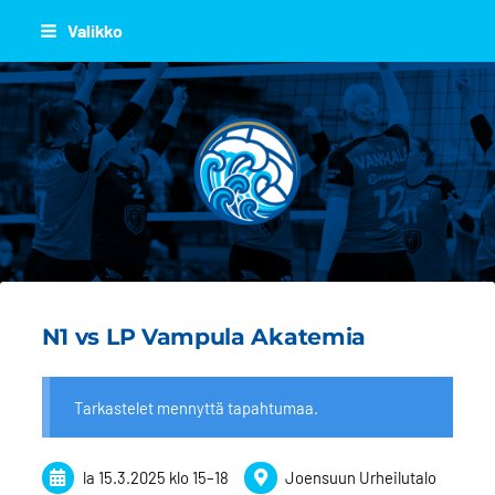
Siirry
Valikko
sivun
sisältöön
JOEN JUJU
N1 vs LP Vampula Akatemia
Tarkastelet mennyttä tapahtumaa.
la 15.3.2025
klo 15
–
18
Joensuun Urheilutalo