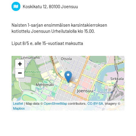
Koskikatu 12, 80100 Joensuu
Naisten 1-sarjan ensimmäisen karsintakierroksen
kotiottelu Joensuun Urheilutalolla klo 15.00.
Liput 8/5 e, alle 15-vuotiaat maksutta
+
−
Leaflet
| Map data ©
OpenStreetMap
contributors,
CC-BY-SA
, Imagery ©
Mapbox