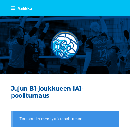
Siirry
Valikko
sivun
sisältöön
JOEN JUJU
Jujun B1-joukkueen 1A1-
pooliturnaus
Tarkastelet mennyttä tapahtumaa.