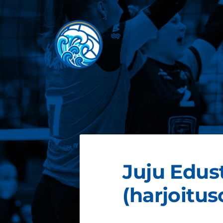
Siirry
sivun
sisältöön
JOEN JUJU
Juju Edus
(harjoitus