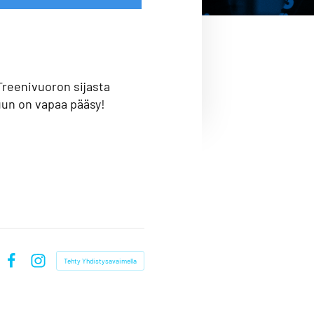
 Treenivuoron sijasta
uun on vapaa pääsy!
Tehty Yhdistysavaimella
Facebook
Instagram