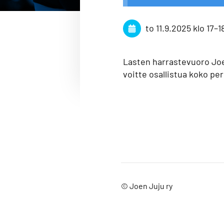
to 11.9.2025
klo 17
–
1
Lasten harrastevuoro Joen
voitte osallistua koko p
©
Joen Juju ry