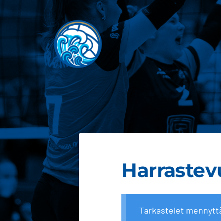
Siirry
sivun
sisältöön
JOEN JUJU
Harrastevu
Tarkastelet mennytt