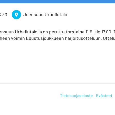
8:30
Joensuun Urheilutalo
suun Urheilutalolla on peruttu torstaina 11.9. klo 17.00.
erheen voimin Edustusjoukkueen harjoitusotteluun. Ottel
Tietosuojaseloste
Evästeet