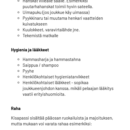
Hanskat viileälle säälle. Esimerkiksi
puutarhahanskat toimii hyvin sateella.
Uimapuku (jos joukkue käy uimassa)
Pyykkinaru tai muutama henkari vaatteiden
kuivatukseen
Kuulokkeet, varavirtalähde jne.
Tekemistä matkalle
Hygienia ja lääkkeet
Hammasharja ja hammastahna
Saippua / shampoo
Pyyhe
Henkilökohtaiset hygieniatarvikkeet
Henkilökohtaiset lääkkeet - sopikaa
joukkueenjohdon kanssa, mikäli pelaajan lääkitys
vaatii erityishuomioita.
Raha
Kisapassi sisältää pääosan ruokailuista ja majoituksen,
mutta mukaan voi varata rahaa esimerkiksi: