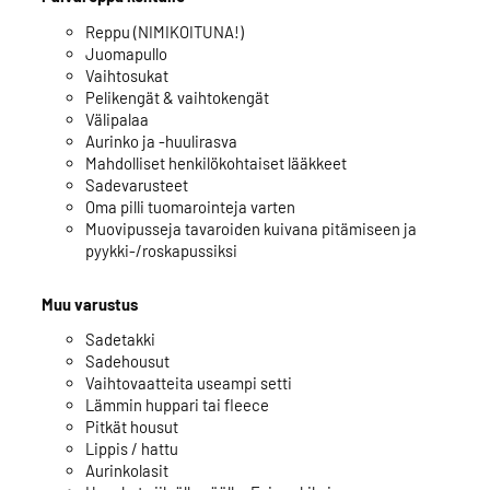
Reppu (NIMIKOITUNA!)
Juomapullo
Vaihtosukat
Pelikengät & vaihtokengät
Välipalaa
Aurinko ja -huulirasva
Mahdolliset henkilökohtaiset lääkkeet
Sadevarusteet
Oma pilli tuomarointeja varten
Muovipusseja tavaroiden kuivana pitämiseen ja
pyykki-/roskapussiksi
Muu varustus
Sadetakki
Sadehousut
Vaihtovaatteita useampi setti
Lämmin huppari tai fleece
Pitkät housut
Lippis / hattu
Aurinkolasit