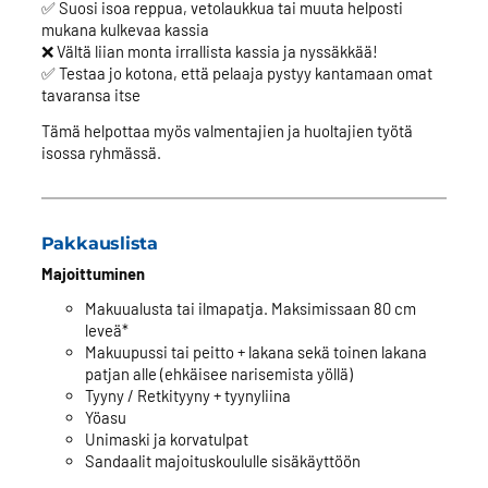
✅ Suosi isoa reppua, vetolaukkua tai muuta helposti
mukana kulkevaa kassia
❌ Vältä liian monta irrallista kassia ja nyssäkkää!
✅ Testaa jo kotona, että pelaaja pystyy kantamaan omat
tavaransa itse
Tämä helpottaa myös valmentajien ja huoltajien työtä
isossa ryhmässä.
Pakkauslista
Majoittuminen
Makuualusta tai ilmapatja. Maksimissaan 80 cm
leveä*
Makuupussi tai peitto + lakana sekä toinen lakana
patjan alle (ehkäisee narisemista yöllä)
Tyyny / Retkityyny + tyynyliina
Yöasu
Unimaski ja korvatulpat
Sandaalit majoituskoululle sisäkäyttöön