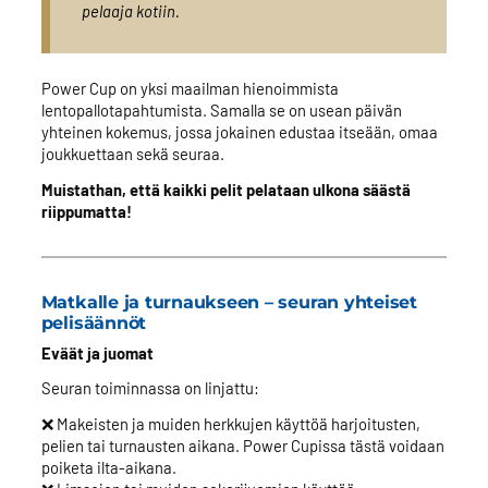
pelaaja kotiin.
Power Cup on yksi maailman hienoimmista
lentopallotapahtumista. Samalla se on usean päivän
yhteinen kokemus, jossa jokainen edustaa itseään, omaa
joukkuettaan sekä seuraa.
Muistathan, että kaikki pelit pelataan ulkona säästä
riippumatta!
Matkalle ja turnaukseen – seuran yhteiset
pelisäännöt
Eväät ja juomat
Seuran toiminnassa on linjattu:
❌ Makeisten ja muiden herkkujen käyttöä harjoitusten,
pelien tai turnausten aikana. Power Cupissa tästä voidaan
poiketa ilta-aikana.