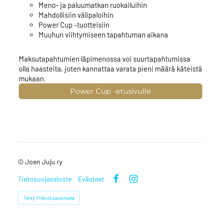
Meno- ja paluumatkan ruokailuihin
Mahdollisiin välipaloihin
Power Cup -tuotteisiin
Muuhun viihtymiseen tapahtuman aikana
Maksutapahtumien läpimenossa voi suurtapahtumissa
olla haasteita, joten kannattaa varata pieni määrä käteistä
mukaan.
Power Cup -etusivulle
©
Joen Juju ry
Tietosuojaseloste
Evästeet
Facebook
Instagram
Tehty Yhdistysavaimella