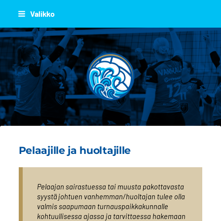
Siirry
Valikko
sivun
sisältöön
JOEN JUJU
Pelaajille ja huoltajille
Pelaajan sairastuessa tai muusta pakottavasta
syystä johtuen vanhemman/huoltajan tulee olla
valmis saapumaan turnauspaikkakunnalle
kohtuullisessa ajassa ja tarvittaessa hakemaan