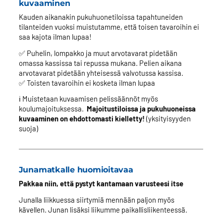
kuvaaminen
Kauden aikanakin pukuhuonetiloissa tapahtuneiden
tilanteiden vuoksi muistutamme, että toisen tavaroihin ei
saa kajota ilman lupaa!
✅ Puhelin, lompakko ja muut arvotavarat pidetään
omassa kassissa tai repussa mukana. Pelien aikana
arvotavarat pidetään yhteisessä valvotussa kassisa.
✅ Toisten tavaroihin ei kosketa ilman lupaa
ℹ️ Muistetaan kuvaamisen pelissäännöt myös
koulumajoituksessa.
Majoitustiloissa ja pukuhuoneissa
kuvaaminen on ehdottomasti kielletty!
(yksityisyyden
suoja)
Junamatkalle huomioitavaa
Pakkaa niin, että pystyt kantamaan varusteesi itse
Junalla liikkuessa siirtymiä mennään paljon myös
kävellen. Junan lisäksi liikumme paikallisliikenteessä.