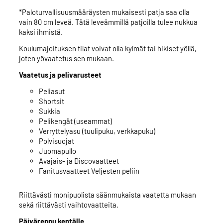
*Paloturvallisuusmääräysten mukaisesti patja saa olla
vain 80 cm leveä. Tätä leveämmillä patjoilla tulee nukkua
kaksi ihmistä.
Koulumajoituksen tilat voivat olla kylmät tai hikiset yöllä,
joten yövaatetus sen mukaan.
Vaatetus ja pelivarusteet
Peliasut
Shortsit
Sukkia
Pelikengät (useammat)
Verryttelyasu (tuulipuku, verkkapuku)
Polvisuojat
Juomapullo
Avajais- ja Discovaatteet
Fanitusvaatteet Veljesten peliin
Riittävästi monipuolista säänmukaista vaatetta mukaan
sekä riittävästi vaihtovaatteita.
Päiväreppu kentälle