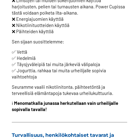
❌ Limsojen tai muiden sokerijuomien käyttöä
harjoitusten, pelien tai turnausten aikana. Power Cupissa
tästä voidaan poiketa ilta-aikana.
❌ Energiajuomien käyttöä
❌ Nikotiinituotteiden käyttöä
❌ Päihteiden käyttöä
Sen sijaan suosittelemme:
✅ Vettä
✅ Hedelmiä
✅ Täysjyväleipiä tai muita järkeviä välipaloja
✅ Jogurttia, rahkaa tai muita urheilijalle sopivia
vaihtoehtoja
Seuramme vaalii nikotiinitonta, päihteetöntä ja
terveellisiä elämäntapoja tukevaa urheilukulttuuria.
ℹ️
Menomatkalla junassa herkutellaan vain urheilijalle
sopivalla tavalla!
Turvallisuus, henkilökohtaiset tavarat ja